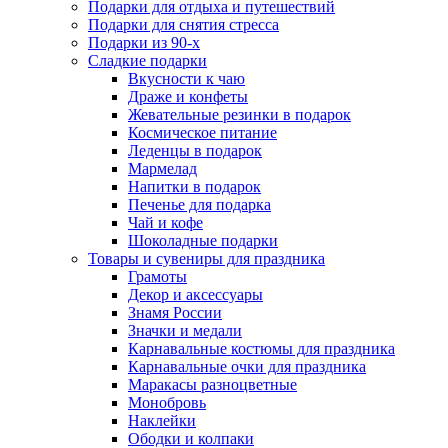
Подарки для отдыха и путешествий
Подарки для снятия стресса
Подарки из 90-х
Сладкие подарки
Вкусности к чаю
Драже и конфеты
Жевательные резинки в подарок
Космическое питание
Леденцы в подарок
Мармелад
Напитки в подарок
Печенье для подарка
Чай и кофе
Шоколадные подарки
Товары и сувениры для праздника
Грамоты
Декор и аксессуары
Знамя России
Значки и медали
Карнавальные костюмы для праздника
Карнавальные очки для праздника
Маракасы разноцветные
Монобровь
Наклейки
Ободки и колпаки