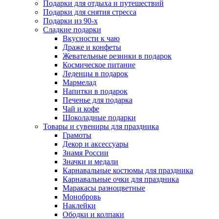
Подарки для отдыха и путешествий
Подарки для снятия стресса
Подарки из 90-х
Сладкие подарки
Вкусности к чаю
Драже и конфеты
Жевательные резинки в подарок
Космическое питание
Леденцы в подарок
Мармелад
Напитки в подарок
Печенье для подарка
Чай и кофе
Шоколадные подарки
Товары и сувениры для праздника
Грамоты
Декор и аксессуары
Знамя России
Значки и медали
Карнавальные костюмы для праздника
Карнавальные очки для праздника
Маракасы разноцветные
Монобровь
Наклейки
Ободки и колпаки