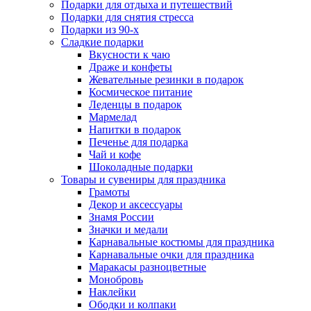
Подарки для отдыха и путешествий
Подарки для снятия стресса
Подарки из 90-х
Сладкие подарки
Вкусности к чаю
Драже и конфеты
Жевательные резинки в подарок
Космическое питание
Леденцы в подарок
Мармелад
Напитки в подарок
Печенье для подарка
Чай и кофе
Шоколадные подарки
Товары и сувениры для праздника
Грамоты
Декор и аксессуары
Знамя России
Значки и медали
Карнавальные костюмы для праздника
Карнавальные очки для праздника
Маракасы разноцветные
Монобровь
Наклейки
Ободки и колпаки