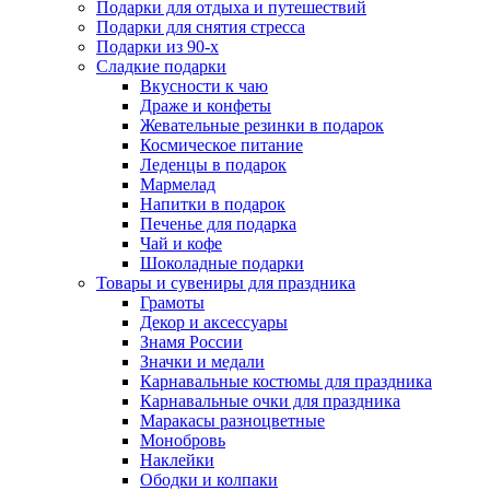
Подарки для отдыха и путешествий
Подарки для снятия стресса
Подарки из 90-х
Сладкие подарки
Вкусности к чаю
Драже и конфеты
Жевательные резинки в подарок
Космическое питание
Леденцы в подарок
Мармелад
Напитки в подарок
Печенье для подарка
Чай и кофе
Шоколадные подарки
Товары и сувениры для праздника
Грамоты
Декор и аксессуары
Знамя России
Значки и медали
Карнавальные костюмы для праздника
Карнавальные очки для праздника
Маракасы разноцветные
Монобровь
Наклейки
Ободки и колпаки