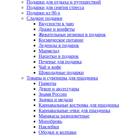
Подарки для отдыха и путешествий
Подарки для снятия стресса
Подарки из 90-х
Сладкие подарки
Вкусности к чаю
Драже и конфеты
Жевательные резинки в подарок
Космическое питание
Леденцы в подарок
Мармелад
Напитки в подарок
Печенье для подарка
Чай и кофе
Шоколадные подарки
Товары и сувениры для праздника
Грамоты
Декор и аксессуары
Знамя России
Значки и медали
Карнавальные костюмы для праздника
Карнавальные очки для праздника
Маракасы разноцветные
Монобровь
Наклейки
Ободки и колпаки