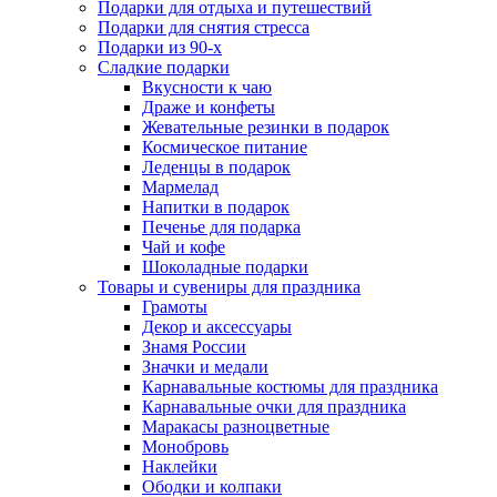
Подарки для отдыха и путешествий
Подарки для снятия стресса
Подарки из 90-х
Сладкие подарки
Вкусности к чаю
Драже и конфеты
Жевательные резинки в подарок
Космическое питание
Леденцы в подарок
Мармелад
Напитки в подарок
Печенье для подарка
Чай и кофе
Шоколадные подарки
Товары и сувениры для праздника
Грамоты
Декор и аксессуары
Знамя России
Значки и медали
Карнавальные костюмы для праздника
Карнавальные очки для праздника
Маракасы разноцветные
Монобровь
Наклейки
Ободки и колпаки