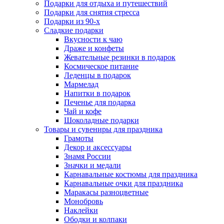
Подарки для отдыха и путешествий
Подарки для снятия стресса
Подарки из 90-х
Сладкие подарки
Вкусности к чаю
Драже и конфеты
Жевательные резинки в подарок
Космическое питание
Леденцы в подарок
Мармелад
Напитки в подарок
Печенье для подарка
Чай и кофе
Шоколадные подарки
Товары и сувениры для праздника
Грамоты
Декор и аксессуары
Знамя России
Значки и медали
Карнавальные костюмы для праздника
Карнавальные очки для праздника
Маракасы разноцветные
Монобровь
Наклейки
Ободки и колпаки