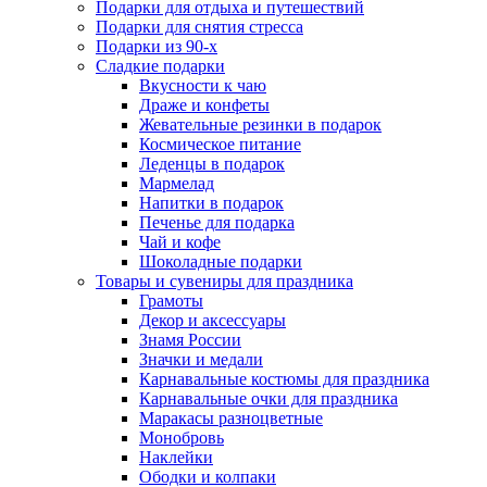
Подарки для отдыха и путешествий
Подарки для снятия стресса
Подарки из 90-х
Сладкие подарки
Вкусности к чаю
Драже и конфеты
Жевательные резинки в подарок
Космическое питание
Леденцы в подарок
Мармелад
Напитки в подарок
Печенье для подарка
Чай и кофе
Шоколадные подарки
Товары и сувениры для праздника
Грамоты
Декор и аксессуары
Знамя России
Значки и медали
Карнавальные костюмы для праздника
Карнавальные очки для праздника
Маракасы разноцветные
Монобровь
Наклейки
Ободки и колпаки