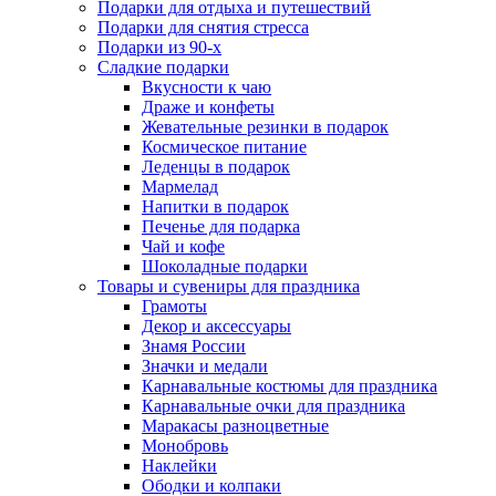
Подарки для отдыха и путешествий
Подарки для снятия стресса
Подарки из 90-х
Сладкие подарки
Вкусности к чаю
Драже и конфеты
Жевательные резинки в подарок
Космическое питание
Леденцы в подарок
Мармелад
Напитки в подарок
Печенье для подарка
Чай и кофе
Шоколадные подарки
Товары и сувениры для праздника
Грамоты
Декор и аксессуары
Знамя России
Значки и медали
Карнавальные костюмы для праздника
Карнавальные очки для праздника
Маракасы разноцветные
Монобровь
Наклейки
Ободки и колпаки