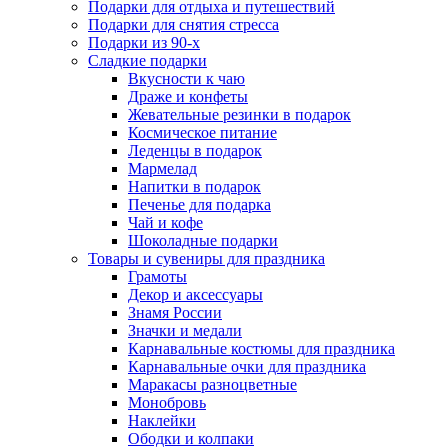
Подарки для отдыха и путешествий
Подарки для снятия стресса
Подарки из 90-х
Сладкие подарки
Вкусности к чаю
Драже и конфеты
Жевательные резинки в подарок
Космическое питание
Леденцы в подарок
Мармелад
Напитки в подарок
Печенье для подарка
Чай и кофе
Шоколадные подарки
Товары и сувениры для праздника
Грамоты
Декор и аксессуары
Знамя России
Значки и медали
Карнавальные костюмы для праздника
Карнавальные очки для праздника
Маракасы разноцветные
Монобровь
Наклейки
Ободки и колпаки