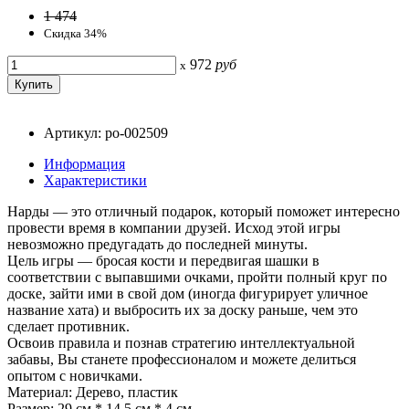
1 474
Скидка 34%
972
руб
x
Артикул: po-002509
Информация
Характеристики
Нарды — это отличный подарок, который поможет интересно
провести время в компании друзей. Исход этой игры
невозможно предугадать до последней минуты.
Цель игры — бросая кости и передвигая шашки в
соответствии с выпавшими очками, пройти полный круг по
доске, зайти ими в свой дом (иногда фигурирует уличное
название хата) и выбросить их за доску раньше, чем это
сделает противник.
Освоив правила и познав стратегию интеллектуальной
забавы, Вы станете профессионалом и можете делиться
опытом с новичками.
Материал: Дерево, пластик
Размер: 29 см * 14,5 см * 4 см