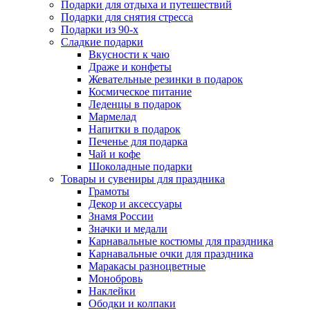
Подарки для отдыха и путешествий
Подарки для снятия стресса
Подарки из 90-х
Сладкие подарки
Вкусности к чаю
Драже и конфеты
Жевательные резинки в подарок
Космическое питание
Леденцы в подарок
Мармелад
Напитки в подарок
Печенье для подарка
Чай и кофе
Шоколадные подарки
Товары и сувениры для праздника
Грамоты
Декор и аксессуары
Знамя России
Значки и медали
Карнавальные костюмы для праздника
Карнавальные очки для праздника
Маракасы разноцветные
Монобровь
Наклейки
Ободки и колпаки