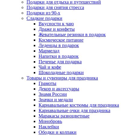
Подарки для отдыха и путешествий
Подарки для снятия стресса
Подарки из 90-х
Сладкие подарки
Вкусности к чаю
Драже и конфеты
Жевательные резинки в подарок
Космическое питание
Леденцы в подарок
Мармелад
Напитки в подарок
Печенье для подарка
Чай и кофе
Шоколадные подарки
Товары и сувениры для праздника
Грамоты
Декор и аксессуары
Знамя России
Значки и медали
Карнавальные костюмы для праздника
Карнавальные очки для праздника
Маракасы разноцветные
Монобровь
Наклейки
Ободки и колпаки