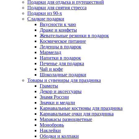
Подарки для отдыха и путешествий
Подарки для снятия стресса
Подарки из 90-х
Сладкие подарки
Вкусности к чаю
Драже и конфеты
Жевательные резинки в подарок
Космическое питание
Леденцы в подарок
Мармелад
Напитки в подарок
Печенье для подарка
Чай и кофе
Шоколадные подарки
Товары и сувениры для праздника
Грамоты
Декор и аксессуары
Знамя России
Значки и медали
Карнавальные костюмы для праздника
Карнавальные очки для праздника
Маракасы разноцветные
Монобровь
Наклейки
Ободки и колпаки