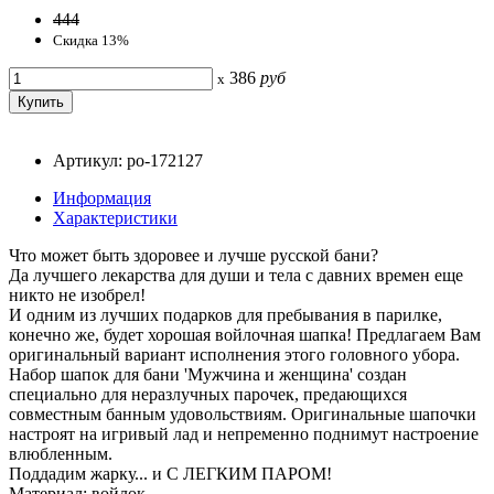
444
Скидка 13%
386
руб
x
Артикул: po-172127
Информация
Характеристики
Что может быть здоровее и лучше русской бани?
Да лучшего лекарства для души и тела с давних времен еще
никто не изобрел!
И одним из лучших подарков для пребывания в парилке,
конечно же, будет хорошая войлочная шапка! Предлагаем Вам
оригинальный вариант исполнения этого головного убора.
Набор шапок для бани 'Мужчина и женщина' создан
специально для неразлучных парочек, предающихся
совместным банным удовольствиям. Оригинальные шапочки
настроят на игривый лад и непременно поднимут настроение
влюбленным.
Поддадим жарку... и С ЛЕГКИМ ПАРОМ!
Материал: войлок.