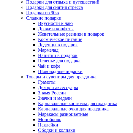
Подарки для отдыха и путешествий
Подарки для снятия стресса
Подарки из 90-х
Сладкие подарки
Вкусности к чаю
Драже и конфеты
Жевательные резинки в подарок
Космическое питание
Леденцы в подарок
Мармелад
Напитки в подарок
Печенье для подарка
Чай и кофе
Шоколадные подарки
Товары и сувениры для праздника
Грамоты
Декор и аксессуары
Знамя России
Значки и медали
Карнавальные костюмы для праздника
Карнавальные очки для праздника
Маракасы разноцветные
Монобровь
Наклейки
Ободки и колпаки