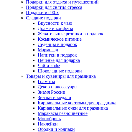
Подарки для отдыха и путешествий
Подарки для снятия стресса
Подарки из 90-х
Сладкие подарки
Вкусности к чаю
Драже и конфеты
Жевательные резинки в подарок
Космическое питание
Леденцы в подарок
Мармелад
Напитки в подарок
Печенье для подарка
Чай и кофе
Шоколадные подарки
Товары и сувениры для праздника
Грамоты
Декор и аксессуары
Знамя России
Значки и медали
Карнавальные костюмы для праздника
Карнавальные очки для праздника
Маракасы разноцветные
Монобровь
Наклейки
Ободки и колпаки