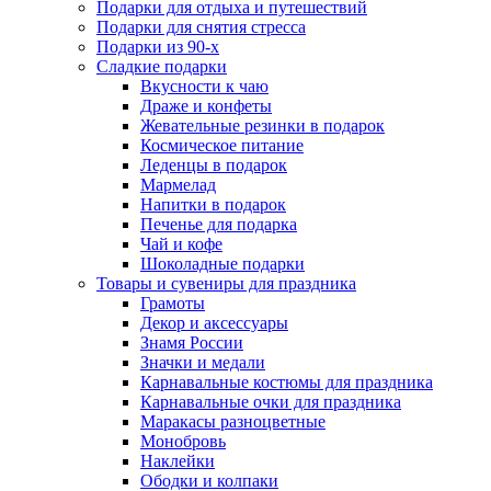
Подарки для отдыха и путешествий
Подарки для снятия стресса
Подарки из 90-х
Сладкие подарки
Вкусности к чаю
Драже и конфеты
Жевательные резинки в подарок
Космическое питание
Леденцы в подарок
Мармелад
Напитки в подарок
Печенье для подарка
Чай и кофе
Шоколадные подарки
Товары и сувениры для праздника
Грамоты
Декор и аксессуары
Знамя России
Значки и медали
Карнавальные костюмы для праздника
Карнавальные очки для праздника
Маракасы разноцветные
Монобровь
Наклейки
Ободки и колпаки