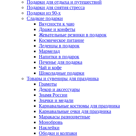
Подарки для отдыха и путешествий
Подарки для снятия стресса
Подарки из 90-х
Сладкие подарки
Вкусности к чаю
Драже и конфеты
Жевательные резинки в подарок
Космическое питание
Леденцы в подарок
Мармелад
Напитки в подарок
Печенье для подарка
Чай и кофе
Шоколадные подарки
Товары и сувениры для праздника
Грамоты
Декор и аксессуары
Знамя России
Значки и медали
Карнавальные костюмы для праздника
Карнавальные очки для праздника
Маракасы разноцветные
Монобровь
Наклейки
Ободки и колпаки