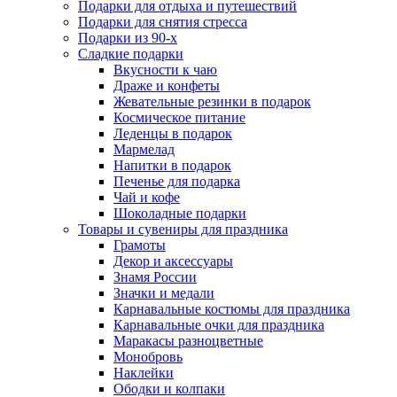
Подарки для отдыха и путешествий
Подарки для снятия стресса
Подарки из 90-х
Сладкие подарки
Вкусности к чаю
Драже и конфеты
Жевательные резинки в подарок
Космическое питание
Леденцы в подарок
Мармелад
Напитки в подарок
Печенье для подарка
Чай и кофе
Шоколадные подарки
Товары и сувениры для праздника
Грамоты
Декор и аксессуары
Знамя России
Значки и медали
Карнавальные костюмы для праздника
Карнавальные очки для праздника
Маракасы разноцветные
Монобровь
Наклейки
Ободки и колпаки