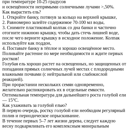
при температуре 10-25 градусов
и освещённости непрямыми солнечными лучами >,50%.
Как вырастить ель?
1. Откройте банку, потянув за кольцо на верхней крышке,
2. Равномерно залейте содержимое 70-100 мл воды,
3. Снимите пластиковый колпак со дна банки и частично
отогните нижнюю крышку, чтобы дать стечь лишней воде,
после чего верните крышку в исходное положение. Колпак
используйте как поддон,
4. Поставьте банку в тёплое и хорошо освещённое место.
Поливайте растение по мере необходимости и ждите первых
ростков!
Голубая ель хорошо растет на освещенных, но защищенных от
попадания прямых солнечных лучей местах с плодородными
влажными почвами (с нейтральной или слабокислой
реакцией).
При прорастании нескольких семян одновременно,
желательно распикировать их в отдельные емкости.
Оптимальная температура для дальнейшего роста голубой ели
— 15°C.
Как ухаживать за голубой елью?
В первую очередь, ростку голубой ели необходим регулярный
полив и периодическое опрыскивание.
В течение первых 5–7 лет жизни дерева, следует каждую
весну подкармливать его комплексным минеральным