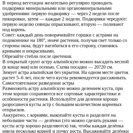
В период вегетации желательно регулярно проводить
подкормки минеральными или органоминеральными
удобрениями: первую подкормку — через 2 недели после
пикировки, затем — каждые 2 недели. Подкормки чередуют:
первую неделю сеянцы опрыскивают, вторую — поливают
под корень.
Совет: каждый день поворачивайте горшки с астрами на
подоконнике на 180°, иначе растения, получая свет только со
стороны окна, будут нагибаться в его сторону, становясь
кривыми и некрасивыми.
Обрезайте стебли после цветения.
В открытый грунт астру альпийскую можно высадить весной
(в конце мая) или осенью. Схема посадки — 20?20 см.
Зимует астра альпийская без укрытия. На одном месте цветок
растет 5–6 лет, после чего кусты рекомендуется рассаживать.
Самостоятельное разведение астры
Размножить астру альпийскую можно делением куста, при
этом хорошо сохраняются все сортовые характеристики и
особенности растения. Используйте для деления хорошо
разросшиеся кусты астр с большим количеством корневых
отпрысков.
Аккуратно, с корнями, выкопайте кусты и разделите на
небольшие части — делёнки (это можно сделать руками —
кусты астр хорошо разделяются) так, чтобы каждая делёнка
имела несколько корней и почку роста. Высаживайте делёнки