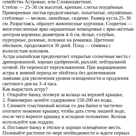
семейства Астровые, или Сложноцветные.
Стебли — 25–30 см высотой, крепкие, слегка опушённые.
Прикорневые листья продолговатые, лопатчатые, опушённые,
стеблевые — мелкие, линейные, сидячие. Размер куста 25–30
см. Разрастаясь, образует живописные куртинки. Соцветия —
многочисленные ярко окрашенные немахровые с ярко-жёлтым
центром корзинки диаметром 4–6 см, белые, голубые,
пурпурные, розовые, похожие на ромашки. Цветение
обильное, продолжается 30 дней. Плод — семянка с
волосистым хохолком.
Астра альпийская предпочитает открытые солнечные места с
дренированной, хорошо удобренной, рыхлой, нейтральной
почвой. Не переносит переувлажнения. При выращивании
астры в зимний период не обойтись без досвечивания
лампами для увеличения уровня освещенности и продления
светового дня на 3–4 часа.
Как вырастить астру?
1. Откройте банку, потянув за кольцо на верхней крышке,
2. Равномерно залейте содержимое 150-200 мл воды,
3. Снимите пластиковый колпак со дна банки и частично
отогните нижнюю крышку, чтобы дать стечь лишней воде,
после чего верните крышку в исходное положение. Колпак
используйте как поддон,
4. Поставьте банку в тёплое и хорошо освещённое место.
Поливайте растение по мере необходимости и ждите первых