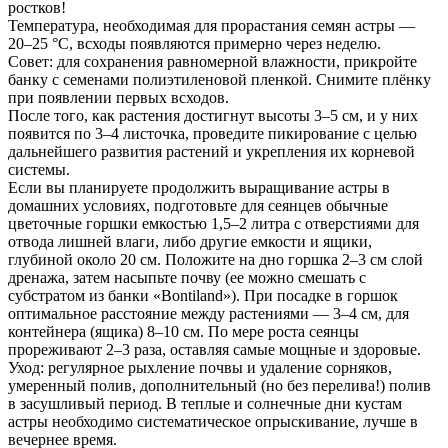
ростков!
Температура, необходимая для прорастания семян астры —
20–25 °C, всходы появляются примерно через неделю.
Совет: для сохранения равномерной влажности, прикройте
банку с семенами полиэтиленовой пленкой. Снимите плёнку
при появлении первых всходов.
После того, как растения достигнут высоты 3–5 см, и у них
появится по 3–4 листочка, проведите пикирование с целью
дальнейшего развития растений и укрепления их корневой
системы.
Если вы планируете продолжить выращивание астры в
домашних условиях, подготовьте для сеянцев обычные
цветочные горшки емкостью 1,5–2 литра с отверстиями для
отвода лишней влаги, либо другие емкости и ящики,
глубиной около 20 см. Положите на дно горшка 2–3 см слой
дренажа, затем насыпьте почву (ее можно смешать с
субстратом из банки «Bontiland»). При посадке в горшок
оптимальное расстояние между растениями — 3–4 см, для
контейнера (ящика) 8–10 см. По мере роста сеянцы
прореживают 2–3 раза, оставляя самые мощные и здоровые.
Уход: регулярное рыхление почвы и удаление сорняков,
умеренный полив, дополнительный (но без перелива!) полив
в засушливый период. В теплые и солнечные дни кустам
астры необходимо систематическое опрыскивание, лучше в
вечернее время.