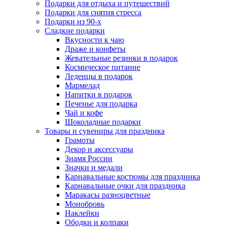
Подарки для отдыха и путешествий
Подарки для снятия стресса
Подарки из 90-х
Сладкие подарки
Вкусности к чаю
Драже и конфеты
Жевательные резинки в подарок
Космическое питание
Леденцы в подарок
Мармелад
Напитки в подарок
Печенье для подарка
Чай и кофе
Шоколадные подарки
Товары и сувениры для праздника
Грамоты
Декор и аксессуары
Знамя России
Значки и медали
Карнавальные костюмы для праздника
Карнавальные очки для праздника
Маракасы разноцветные
Монобровь
Наклейки
Ободки и колпаки