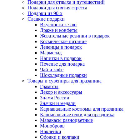
Подарки для отдыха и путешествий
Подарки для снятия стресса
Подарки из 90-х
Сладкие подарки
Вкусности к чаю
Драже и конфеты
Жевательные резинки в подарок
Космическое питание
Леденцы в подарок
Мармелад
Напитки в подарок
Печенье для подарка
Чай и кофе
Шоколадные подарки
Товары и сувениры для праздника
Грамоты
Декор и аксессуары
Знамя России
Значки и медали
Карнавальные костюмы для праздника
Карнавальные очки для праздника
Маракасы разноцветные
Монобровь
Наклейки
Ободки и колпаки