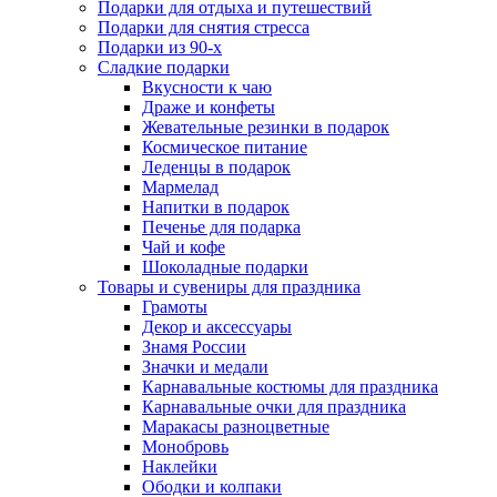
Подарки для отдыха и путешествий
Подарки для снятия стресса
Подарки из 90-х
Сладкие подарки
Вкусности к чаю
Драже и конфеты
Жевательные резинки в подарок
Космическое питание
Леденцы в подарок
Мармелад
Напитки в подарок
Печенье для подарка
Чай и кофе
Шоколадные подарки
Товары и сувениры для праздника
Грамоты
Декор и аксессуары
Знамя России
Значки и медали
Карнавальные костюмы для праздника
Карнавальные очки для праздника
Маракасы разноцветные
Монобровь
Наклейки
Ободки и колпаки