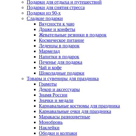
Подарки для отдыха и путешествий
Подарки для снятия стресса
Подарки из 90-х
Сладкие подарки
Вкусности к чаю
Драже и конфеты
Жевательные резинки в подарок
Космическое питание
Леденцы в подарок
Мармелад
Напитки в подарок
Печенье для подарка
Чай и кофе
Шоколадные подарки
Товары и сувениры для праздника
Грамоты
Декор и аксессуары
Знамя России
Значки и медали
Карнавальные костюмы для праздника
Карнавальные очки для праздника
Маракасы разноцветные
Монобровь
Наклейки
Ободки и колпаки