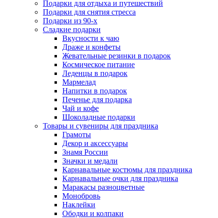
Подарки для отдыха и путешествий
Подарки для снятия стресса
Подарки из 90-х
Сладкие подарки
Вкусности к чаю
Драже и конфеты
Жевательные резинки в подарок
Космическое питание
Леденцы в подарок
Мармелад
Напитки в подарок
Печенье для подарка
Чай и кофе
Шоколадные подарки
Товары и сувениры для праздника
Грамоты
Декор и аксессуары
Знамя России
Значки и медали
Карнавальные костюмы для праздника
Карнавальные очки для праздника
Маракасы разноцветные
Монобровь
Наклейки
Ободки и колпаки