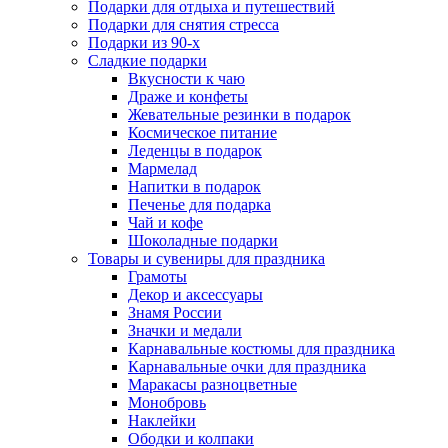
Подарки для отдыха и путешествий
Подарки для снятия стресса
Подарки из 90-х
Сладкие подарки
Вкусности к чаю
Драже и конфеты
Жевательные резинки в подарок
Космическое питание
Леденцы в подарок
Мармелад
Напитки в подарок
Печенье для подарка
Чай и кофе
Шоколадные подарки
Товары и сувениры для праздника
Грамоты
Декор и аксессуары
Знамя России
Значки и медали
Карнавальные костюмы для праздника
Карнавальные очки для праздника
Маракасы разноцветные
Монобровь
Наклейки
Ободки и колпаки