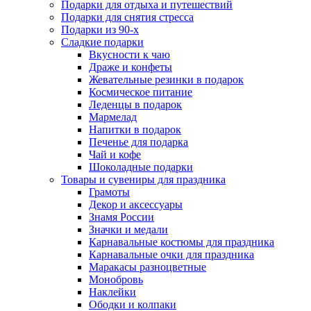
Подарки для отдыха и путешествий
Подарки для снятия стресса
Подарки из 90-х
Сладкие подарки
Вкусности к чаю
Драже и конфеты
Жевательные резинки в подарок
Космическое питание
Леденцы в подарок
Мармелад
Напитки в подарок
Печенье для подарка
Чай и кофе
Шоколадные подарки
Товары и сувениры для праздника
Грамоты
Декор и аксессуары
Знамя России
Значки и медали
Карнавальные костюмы для праздника
Карнавальные очки для праздника
Маракасы разноцветные
Монобровь
Наклейки
Ободки и колпаки