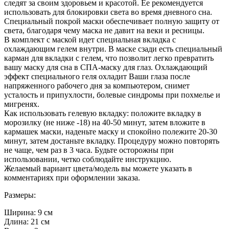
следят за своим здоровьем и красотой. Ее рекомендуется
использовать для блокировки света во время дневного сна.
Специальный покрой маски обеспечивает полную защиту от
света, благодаря чему маска не давит на веки и ресницы.
В комплект с маской идет специальная вкладка с
охлаждающим гелем внутри. В маске сзади есть специальный
карман для вкладки с гелем, что позволит легко превратить
вашу маску для сна в СПА-маску для глаз. Охлаждающий
эффект специального геля охладит Ваши глаза после
напряженного рабочего дня за компьютером, снимет
усталость и припухлости, болевые синдромы при похмелье и
мигренях.
Как использовать гелевую вкладку: положите вкладку в
морозилку (не ниже -18) на 40-50 минут, затем вложите в
кармашек маски, наденьте маску и спокойно полежите 20-30
минут, затем достаньте вкладку. Процедуру можно повторять
не чаще, чем раз в 3 часа. Будьте осторожны при
использовании, четко соблюдайте инструкцию.
Желаемый вариант цвета/модель вы можете указать в
комментариях при оформлении заказа.
Размеры:
Ширина: 9 см
Длина: 21 см