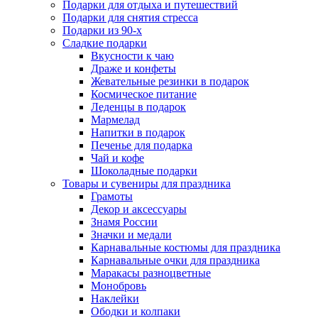
Подарки для отдыха и путешествий
Подарки для снятия стресса
Подарки из 90-х
Сладкие подарки
Вкусности к чаю
Драже и конфеты
Жевательные резинки в подарок
Космическое питание
Леденцы в подарок
Мармелад
Напитки в подарок
Печенье для подарка
Чай и кофе
Шоколадные подарки
Товары и сувениры для праздника
Грамоты
Декор и аксессуары
Знамя России
Значки и медали
Карнавальные костюмы для праздника
Карнавальные очки для праздника
Маракасы разноцветные
Монобровь
Наклейки
Ободки и колпаки