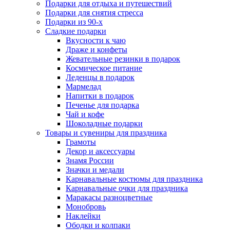
Подарки для отдыха и путешествий
Подарки для снятия стресса
Подарки из 90-х
Сладкие подарки
Вкусности к чаю
Драже и конфеты
Жевательные резинки в подарок
Космическое питание
Леденцы в подарок
Мармелад
Напитки в подарок
Печенье для подарка
Чай и кофе
Шоколадные подарки
Товары и сувениры для праздника
Грамоты
Декор и аксессуары
Знамя России
Значки и медали
Карнавальные костюмы для праздника
Карнавальные очки для праздника
Маракасы разноцветные
Монобровь
Наклейки
Ободки и колпаки