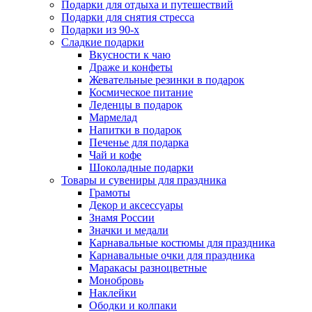
Подарки для отдыха и путешествий
Подарки для снятия стресса
Подарки из 90-х
Сладкие подарки
Вкусности к чаю
Драже и конфеты
Жевательные резинки в подарок
Космическое питание
Леденцы в подарок
Мармелад
Напитки в подарок
Печенье для подарка
Чай и кофе
Шоколадные подарки
Товары и сувениры для праздника
Грамоты
Декор и аксессуары
Знамя России
Значки и медали
Карнавальные костюмы для праздника
Карнавальные очки для праздника
Маракасы разноцветные
Монобровь
Наклейки
Ободки и колпаки