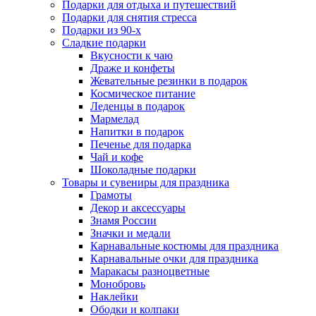
Подарки для отдыха и путешествий
Подарки для снятия стресса
Подарки из 90-х
Сладкие подарки
Вкусности к чаю
Драже и конфеты
Жевательные резинки в подарок
Космическое питание
Леденцы в подарок
Мармелад
Напитки в подарок
Печенье для подарка
Чай и кофе
Шоколадные подарки
Товары и сувениры для праздника
Грамоты
Декор и аксессуары
Знамя России
Значки и медали
Карнавальные костюмы для праздника
Карнавальные очки для праздника
Маракасы разноцветные
Монобровь
Наклейки
Ободки и колпаки