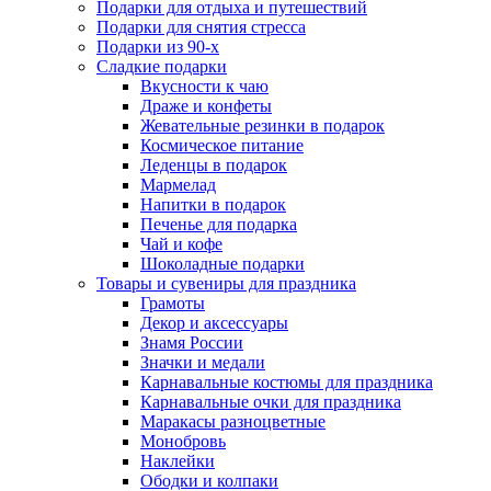
Подарки для отдыха и путешествий
Подарки для снятия стресса
Подарки из 90-х
Сладкие подарки
Вкусности к чаю
Драже и конфеты
Жевательные резинки в подарок
Космическое питание
Леденцы в подарок
Мармелад
Напитки в подарок
Печенье для подарка
Чай и кофе
Шоколадные подарки
Товары и сувениры для праздника
Грамоты
Декор и аксессуары
Знамя России
Значки и медали
Карнавальные костюмы для праздника
Карнавальные очки для праздника
Маракасы разноцветные
Монобровь
Наклейки
Ободки и колпаки