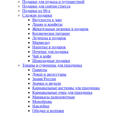
Подарки для отдыха и путешествий
Подарки для снятия стресса
Подарки из 90-х
Сладкие подарки
Вкусности к чаю
Драже и конфеты
Жевательные резинки в подарок
Космическое питание
Леденцы в подарок
Мармелад
Напитки в подарок
Печенье для подарка
Чай и кофе
Шоколадные подарки
Товары и сувениры для праздника
Грамоты
Декор и аксессуары
Знамя России
Значки и медали
Карнавальные костюмы для праздника
Карнавальные очки для праздника
Маракасы разноцветные
Монобровь
Наклейки
Ободки и колпаки