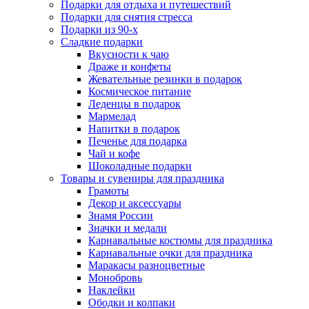
Подарки для отдыха и путешествий
Подарки для снятия стресса
Подарки из 90-х
Сладкие подарки
Вкусности к чаю
Драже и конфеты
Жевательные резинки в подарок
Космическое питание
Леденцы в подарок
Мармелад
Напитки в подарок
Печенье для подарка
Чай и кофе
Шоколадные подарки
Товары и сувениры для праздника
Грамоты
Декор и аксессуары
Знамя России
Значки и медали
Карнавальные костюмы для праздника
Карнавальные очки для праздника
Маракасы разноцветные
Монобровь
Наклейки
Ободки и колпаки