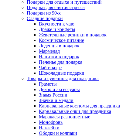
Подарки для отдыха и путешествий
Подарки для снятия стресса
Подарки из 90-х
Сладкие подарки
Вкусности к чаю
Драже и конфеты
Жевательные резинки в подарок
Космическое питание
Леденцы в подарок
Мармелад
Напитки в подарок
Печенье для подарка
Чай и кофе
Шоколадные подарки
Товары и сувениры для праздника
Грамоты
Декор и аксессуары
Знамя России
Значки и медали
Карнавальные костюмы для праздника
Карнавальные очки для праздника
Маракасы разноцветные
Монобровь
Наклейки
Ободки и колпаки