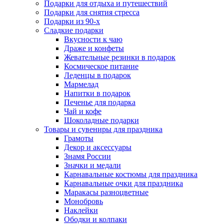
Подарки для отдыха и путешествий
Подарки для снятия стресса
Подарки из 90-х
Сладкие подарки
Вкусности к чаю
Драже и конфеты
Жевательные резинки в подарок
Космическое питание
Леденцы в подарок
Мармелад
Напитки в подарок
Печенье для подарка
Чай и кофе
Шоколадные подарки
Товары и сувениры для праздника
Грамоты
Декор и аксессуары
Знамя России
Значки и медали
Карнавальные костюмы для праздника
Карнавальные очки для праздника
Маракасы разноцветные
Монобровь
Наклейки
Ободки и колпаки