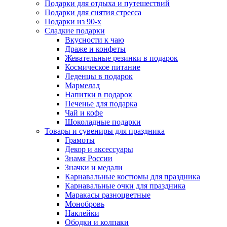
Подарки для отдыха и путешествий
Подарки для снятия стресса
Подарки из 90-х
Сладкие подарки
Вкусности к чаю
Драже и конфеты
Жевательные резинки в подарок
Космическое питание
Леденцы в подарок
Мармелад
Напитки в подарок
Печенье для подарка
Чай и кофе
Шоколадные подарки
Товары и сувениры для праздника
Грамоты
Декор и аксессуары
Знамя России
Значки и медали
Карнавальные костюмы для праздника
Карнавальные очки для праздника
Маракасы разноцветные
Монобровь
Наклейки
Ободки и колпаки