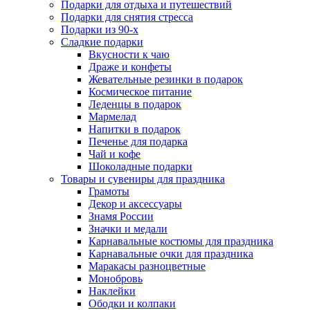
Подарки для отдыха и путешествий
Подарки для снятия стресса
Подарки из 90-х
Сладкие подарки
Вкусности к чаю
Драже и конфеты
Жевательные резинки в подарок
Космическое питание
Леденцы в подарок
Мармелад
Напитки в подарок
Печенье для подарка
Чай и кофе
Шоколадные подарки
Товары и сувениры для праздника
Грамоты
Декор и аксессуары
Знамя России
Значки и медали
Карнавальные костюмы для праздника
Карнавальные очки для праздника
Маракасы разноцветные
Монобровь
Наклейки
Ободки и колпаки