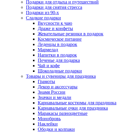
Подарки для отдыха и путешествий
Подарки для снятия стресса
Подарки из 90-х
Сладкие подарки
Вкусности к чаю
Драже и конфеты
Жевательные резинки в подарок
Космическое питание
Леденцы в подарок
Мармелад
Напитки в подарок
Печенье для подарка
Чай и кофе
Шоколадные подарки
Товары и сувениры для праздника
Грамоты
Декор и аксессуары
Знамя России
Значки и медали
Карнавальные костюмы для праздника
Карнавальные очки для праздника
Маракасы разноцветные
Монобровь
Наклейки
Ободки и колпаки