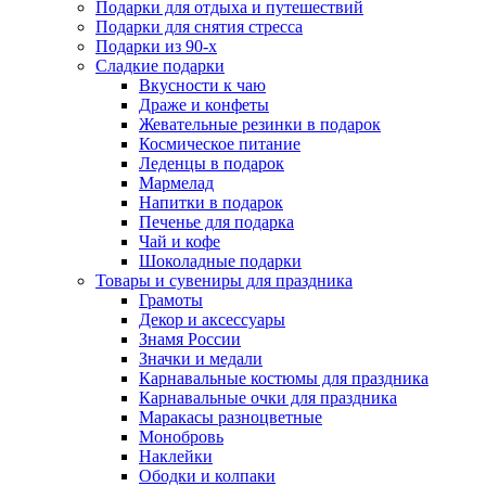
Подарки для отдыха и путешествий
Подарки для снятия стресса
Подарки из 90-х
Сладкие подарки
Вкусности к чаю
Драже и конфеты
Жевательные резинки в подарок
Космическое питание
Леденцы в подарок
Мармелад
Напитки в подарок
Печенье для подарка
Чай и кофе
Шоколадные подарки
Товары и сувениры для праздника
Грамоты
Декор и аксессуары
Знамя России
Значки и медали
Карнавальные костюмы для праздника
Карнавальные очки для праздника
Маракасы разноцветные
Монобровь
Наклейки
Ободки и колпаки