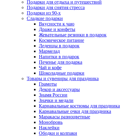
Подарки для отдыха и путешествий
Подарки для снятия стресса
Подарки из 90-х
Сладкие подарки
Вкусности к чаю
Драже и конфеты
Жевательные резинки в подарок
Космическое питание
Леденцы в подарок
Мармелад
Напитки в подарок
Печенье для подарка
Чай и кофе
Шоколадные подарки
Товары и сувениры для праздника
Грамоты
Декор и аксессуары
Знамя России
Значки и медали
Карнавальные костюмы для праздника
Карнавальные очки для праздника
Маракасы разноцветные
Монобровь
Наклейки
Ободки и колпаки