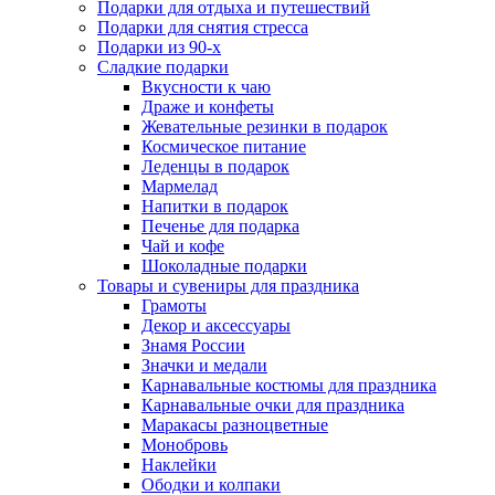
Подарки для отдыха и путешествий
Подарки для снятия стресса
Подарки из 90-х
Сладкие подарки
Вкусности к чаю
Драже и конфеты
Жевательные резинки в подарок
Космическое питание
Леденцы в подарок
Мармелад
Напитки в подарок
Печенье для подарка
Чай и кофе
Шоколадные подарки
Товары и сувениры для праздника
Грамоты
Декор и аксессуары
Знамя России
Значки и медали
Карнавальные костюмы для праздника
Карнавальные очки для праздника
Маракасы разноцветные
Монобровь
Наклейки
Ободки и колпаки