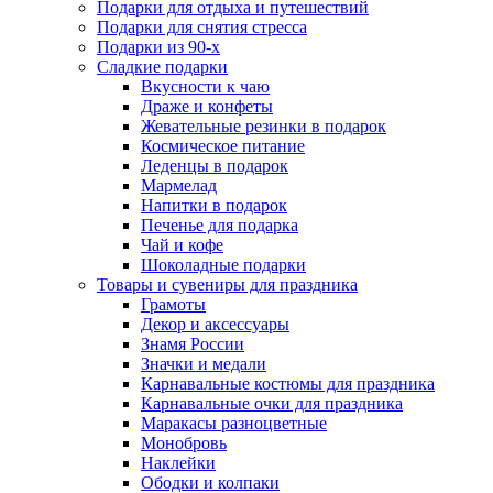
Подарки для отдыха и путешествий
Подарки для снятия стресса
Подарки из 90-х
Сладкие подарки
Вкусности к чаю
Драже и конфеты
Жевательные резинки в подарок
Космическое питание
Леденцы в подарок
Мармелад
Напитки в подарок
Печенье для подарка
Чай и кофе
Шоколадные подарки
Товары и сувениры для праздника
Грамоты
Декор и аксессуары
Знамя России
Значки и медали
Карнавальные костюмы для праздника
Карнавальные очки для праздника
Маракасы разноцветные
Монобровь
Наклейки
Ободки и колпаки