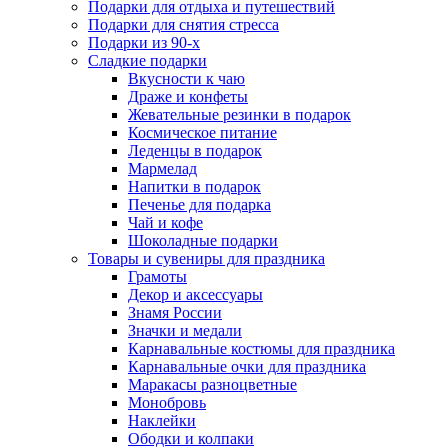
Подарки для отдыха и путешествий
Подарки для снятия стресса
Подарки из 90-х
Сладкие подарки
Вкусности к чаю
Драже и конфеты
Жевательные резинки в подарок
Космическое питание
Леденцы в подарок
Мармелад
Напитки в подарок
Печенье для подарка
Чай и кофе
Шоколадные подарки
Товары и сувениры для праздника
Грамоты
Декор и аксессуары
Знамя России
Значки и медали
Карнавальные костюмы для праздника
Карнавальные очки для праздника
Маракасы разноцветные
Монобровь
Наклейки
Ободки и колпаки