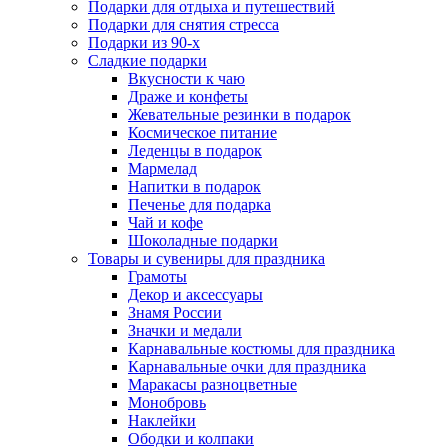
Подарки для отдыха и путешествий
Подарки для снятия стресса
Подарки из 90-х
Сладкие подарки
Вкусности к чаю
Драже и конфеты
Жевательные резинки в подарок
Космическое питание
Леденцы в подарок
Мармелад
Напитки в подарок
Печенье для подарка
Чай и кофе
Шоколадные подарки
Товары и сувениры для праздника
Грамоты
Декор и аксессуары
Знамя России
Значки и медали
Карнавальные костюмы для праздника
Карнавальные очки для праздника
Маракасы разноцветные
Монобровь
Наклейки
Ободки и колпаки