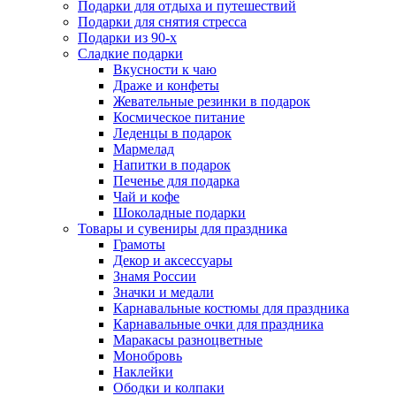
Подарки для отдыха и путешествий
Подарки для снятия стресса
Подарки из 90-х
Сладкие подарки
Вкусности к чаю
Драже и конфеты
Жевательные резинки в подарок
Космическое питание
Леденцы в подарок
Мармелад
Напитки в подарок
Печенье для подарка
Чай и кофе
Шоколадные подарки
Товары и сувениры для праздника
Грамоты
Декор и аксессуары
Знамя России
Значки и медали
Карнавальные костюмы для праздника
Карнавальные очки для праздника
Маракасы разноцветные
Монобровь
Наклейки
Ободки и колпаки