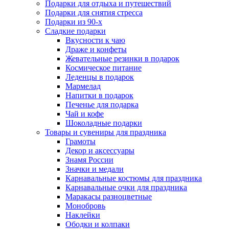
Подарки для отдыха и путешествий
Подарки для снятия стресса
Подарки из 90-х
Сладкие подарки
Вкусности к чаю
Драже и конфеты
Жевательные резинки в подарок
Космическое питание
Леденцы в подарок
Мармелад
Напитки в подарок
Печенье для подарка
Чай и кофе
Шоколадные подарки
Товары и сувениры для праздника
Грамоты
Декор и аксессуары
Знамя России
Значки и медали
Карнавальные костюмы для праздника
Карнавальные очки для праздника
Маракасы разноцветные
Монобровь
Наклейки
Ободки и колпаки