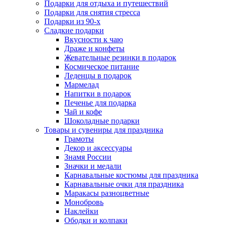
Подарки для отдыха и путешествий
Подарки для снятия стресса
Подарки из 90-х
Сладкие подарки
Вкусности к чаю
Драже и конфеты
Жевательные резинки в подарок
Космическое питание
Леденцы в подарок
Мармелад
Напитки в подарок
Печенье для подарка
Чай и кофе
Шоколадные подарки
Товары и сувениры для праздника
Грамоты
Декор и аксессуары
Знамя России
Значки и медали
Карнавальные костюмы для праздника
Карнавальные очки для праздника
Маракасы разноцветные
Монобровь
Наклейки
Ободки и колпаки