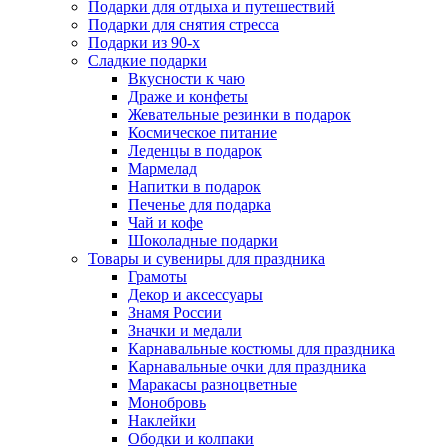
Подарки для отдыха и путешествий
Подарки для снятия стресса
Подарки из 90-х
Сладкие подарки
Вкусности к чаю
Драже и конфеты
Жевательные резинки в подарок
Космическое питание
Леденцы в подарок
Мармелад
Напитки в подарок
Печенье для подарка
Чай и кофе
Шоколадные подарки
Товары и сувениры для праздника
Грамоты
Декор и аксессуары
Знамя России
Значки и медали
Карнавальные костюмы для праздника
Карнавальные очки для праздника
Маракасы разноцветные
Монобровь
Наклейки
Ободки и колпаки