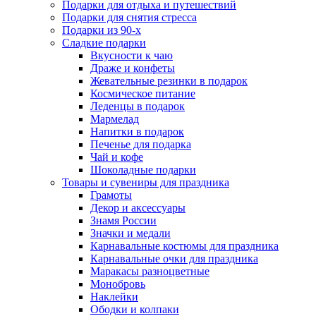
Подарки для отдыха и путешествий
Подарки для снятия стресса
Подарки из 90-х
Сладкие подарки
Вкусности к чаю
Драже и конфеты
Жевательные резинки в подарок
Космическое питание
Леденцы в подарок
Мармелад
Напитки в подарок
Печенье для подарка
Чай и кофе
Шоколадные подарки
Товары и сувениры для праздника
Грамоты
Декор и аксессуары
Знамя России
Значки и медали
Карнавальные костюмы для праздника
Карнавальные очки для праздника
Маракасы разноцветные
Монобровь
Наклейки
Ободки и колпаки