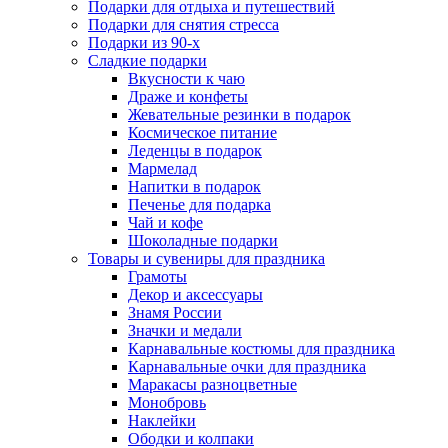
Подарки для отдыха и путешествий
Подарки для снятия стресса
Подарки из 90-х
Сладкие подарки
Вкусности к чаю
Драже и конфеты
Жевательные резинки в подарок
Космическое питание
Леденцы в подарок
Мармелад
Напитки в подарок
Печенье для подарка
Чай и кофе
Шоколадные подарки
Товары и сувениры для праздника
Грамоты
Декор и аксессуары
Знамя России
Значки и медали
Карнавальные костюмы для праздника
Карнавальные очки для праздника
Маракасы разноцветные
Монобровь
Наклейки
Ободки и колпаки