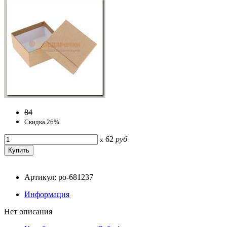
84
Скидка 26%
62
руб
x
Артикул: po-681237
Информация
Нет описания