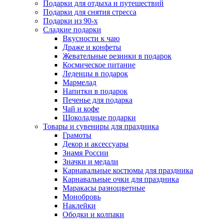
Подарки для отдыха и путешествий
Подарки для снятия стресса
Подарки из 90-х
Сладкие подарки
Вкусности к чаю
Драже и конфеты
Жевательные резинки в подарок
Космическое питание
Леденцы в подарок
Мармелад
Напитки в подарок
Печенье для подарка
Чай и кофе
Шоколадные подарки
Товары и сувениры для праздника
Грамоты
Декор и аксессуары
Знамя России
Значки и медали
Карнавальные костюмы для праздника
Карнавальные очки для праздника
Маракасы разноцветные
Монобровь
Наклейки
Ободки и колпаки